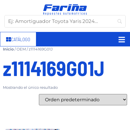
CATÁLOGO
Inicio
/ OEM / z1114169G01J
z1114169G01J
Mostrando el único resultado