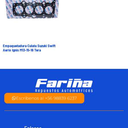
Empaquetadura Culata Suzuki Swift
Aerio Ignis M13-15-16 Tera
Escríbenos al +56 98839 6237
Enlaces