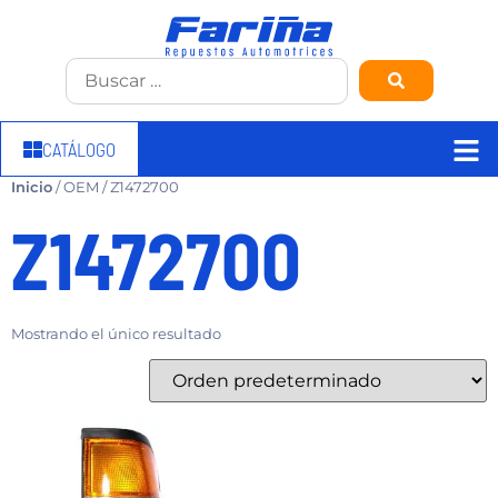
CATÁLOGO
Inicio
/ OEM / Z1472700
Z1472700
Mostrando el único resultado