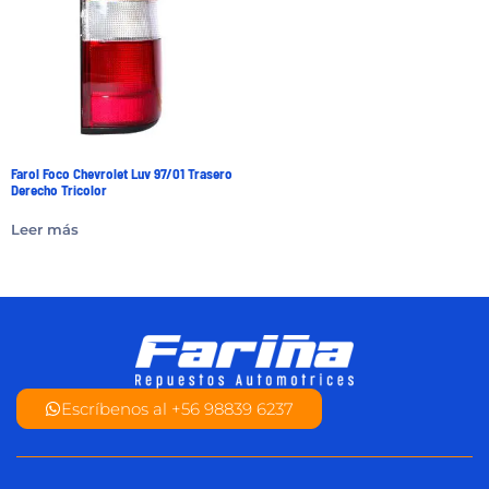
Farol Foco Chevrolet Luv 97/01 Trasero
Derecho Tricolor
Leer más
Escríbenos al +56 98839 6237