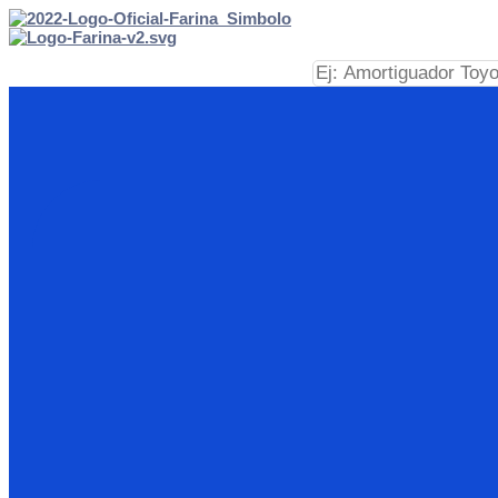
Ir
al
contenido