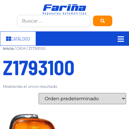
CATÁLOGO
Inicio
/ OEM / Z1793100
Z1793100
Mostrando el único resultado