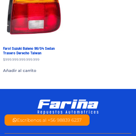
Farol Suzuki Baleno 96/04 Sedan
Trasero Derecho Taiwan
$
999.999.999.999.999
Añadir al carrito
Escríbenos al +56 98839 6237