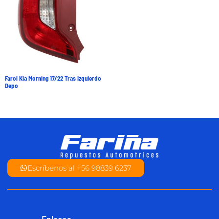
Farol Kia Morning 17/22 Tras Izquierdo
Depo
Escríbenos al +56 98839 6237
Enlaces