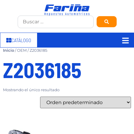
CATÁLOGO
Inicio
/ OEM / Z2036185
Z2036185
Mostrando el único resultado