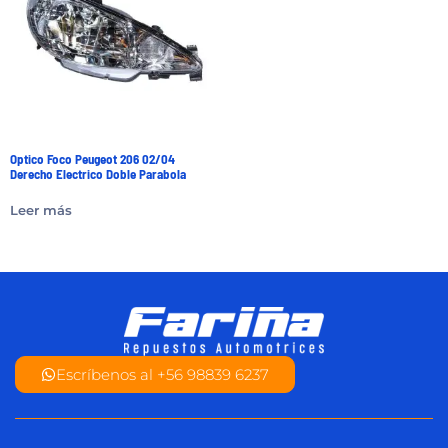
Optico Foco Peugeot 206 02/04
Derecho Electrico Doble Parabola
Leer más
Escríbenos al +56 98839 6237