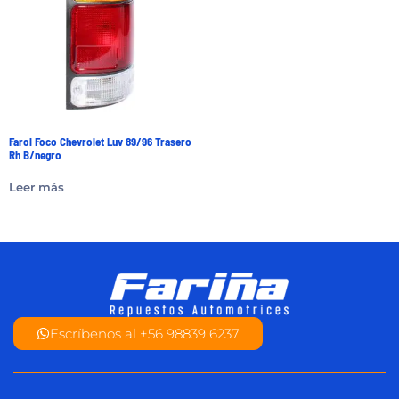
Farol Foco Chevrolet Luv 89/96 Trasero
Rh B/negro
Leer más
Escríbenos al +56 98839 6237