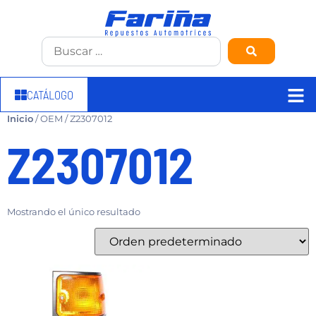
CATÁLOGO
Inicio
/ OEM / Z2307012
Z2307012
Mostrando el único resultado