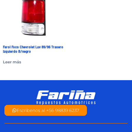
Farol Foco Chevrolet Luv 89/96 Trasero
Izquierdo B/negro
Leer más
Escríbenos al +56 98839 6237