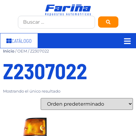
CATÁLOGO
Inicio
/ OEM / Z2307022
Z2307022
Mostrando el único resultado