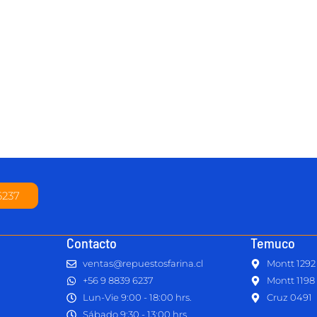
6237
Contacto
Temuco
ventas@repuestosfarina.cl
Montt 1292
+56 9 8839 6237
Montt 1198
Lun-Vie 9:00 - 18:00 hrs.
Cruz 0491
Sábado 9:30 - 13:00 hrs.