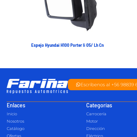
Espejo Hyundai H100 Porter Ii 05/ Lh Cn
Escríbenos al +56 98839 
Enlaces
Categorías
Inicio
Carrocería
Nosotros
Motor
Catálogo
Dirección
Ofertas
Eléctrico