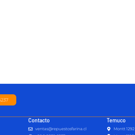
6237
Contacto
Temuco
ventas@repuestosfarina.cl
Montt 1292