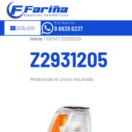
Escríbenos
CATÁLOGO
9 8839 6237
Inicio
/ OEM / Z2931205
Z2931205
Mostrando el único resultado