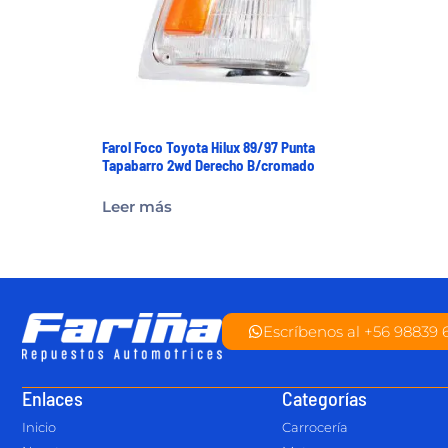
Farol Foco Toyota Hilux 89/97 Punta
Tapabarro 2wd Derecho B/cromado
Leer más
Escríbenos al +56 98839 
Enlaces
Categorías
Inicio
Carrocería