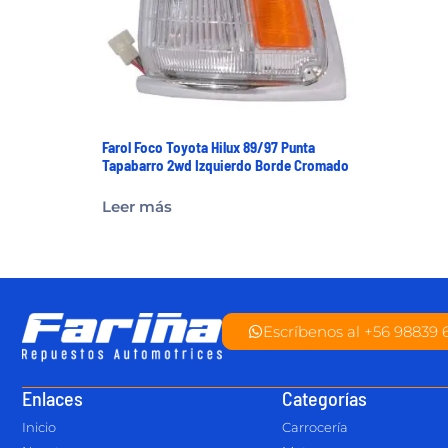
Farol Foco Toyota Hilux 89/97 Punta
Tapabarro 2wd Izquierdo Borde Cromado
Leer más
Escríbenos al +56 98839 
Enlaces
Categorías
Inicio
Carrocería