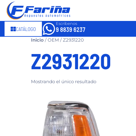
Escríbenos
CATÁLOGO
9 8839 6237
Inicio
/ OEM / Z2931220
Z2931220
Mostrando el único resultado