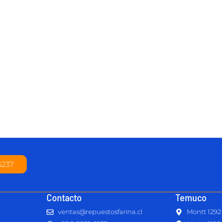
6237
Contacto
Temuco
ventas@repuestosfarina.cl
Montt 1292