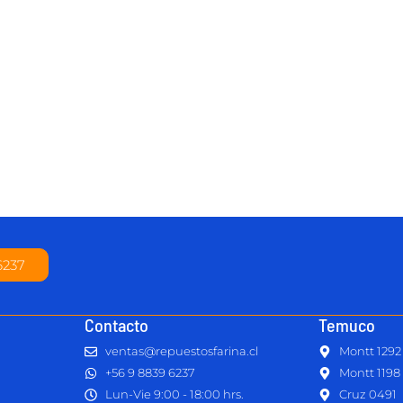
6237
Contacto
Temuco
ventas@repuestosfarina.cl
Montt 1292
+56 9 8839 6237
Montt 1198
Lun-Vie 9:00 - 18:00 hrs.
Cruz 0491