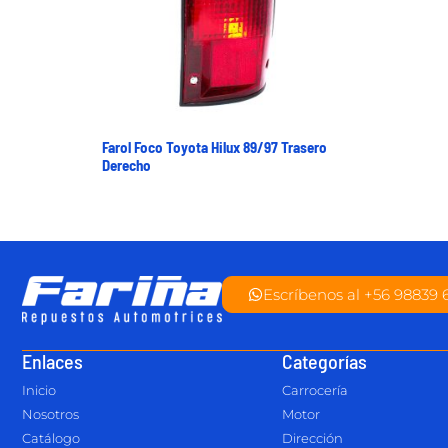
Farol Foco Toyota Hilux 89/97 Trasero
Derecho
Escríbenos al +56 98839 
Enlaces
Categorías
Inicio
Carrocería
Nosotros
Motor
Catálogo
Dirección