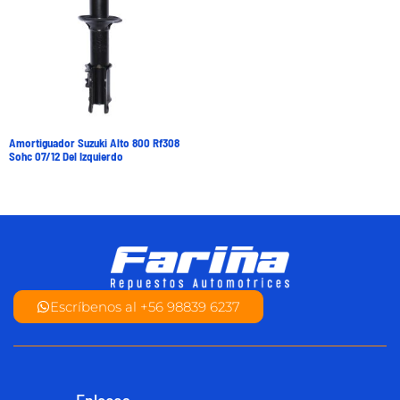
Amortiguador Suzuki Alto 800 Rf308
Sohc 07/12 Del Izquierdo
Escríbenos al +56 98839 6237
Enlaces