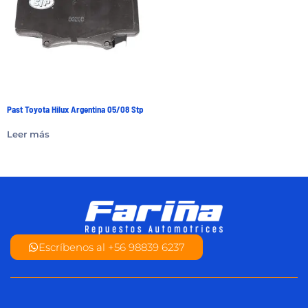
Past Toyota Hilux Argentina 05/08 Stp
Leer más
Escríbenos al +56 98839 6237