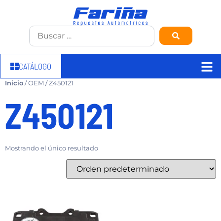
CATÁLOGO
Inicio
/ OEM / Z450121
Z450121
Mostrando el único resultado