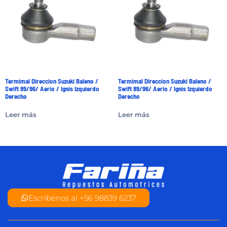
Termimal Direccion Suzuki Baleno /
Termimal Direccion Suzuki Baleno /
Swift 89/96/ Aerio / Ignis Izquierdo
Swift 89/96/ Aerio / Ignis Izquierdo
Derecho
Derecho
Leer más
Leer más
Escríbenos al +56 98839 6237