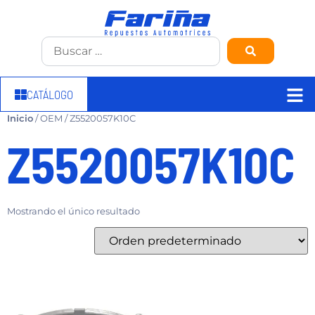
CATÁLOGO
Inicio
/ OEM / Z5520057K10C
Z5520057K10C
Mostrando el único resultado