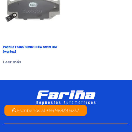
Pastilla Freno Suzuki New Swift 06/
(wurtex)
Leer más
Escríbenos al +56 98839 6237