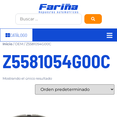
CATÁLOGO
Inicio
/ OEM / Z5581054G00C
Z5581054G00C
Mostrando el único resultado