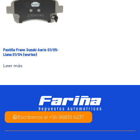
Pastilla Freno Suzuki Aerio 01/05-
Liana 01/04 (wurtex)
Leer más
Escríbenos al +56 98839 6237