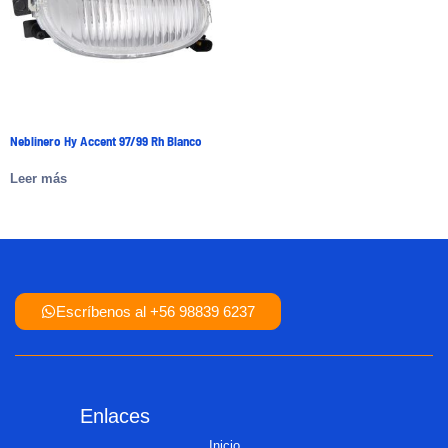
Neblinero Hy Accent 97/99 Rh Blanco
Leer más
Escríbenos al +56 98839 6237
Enlaces
Inicio