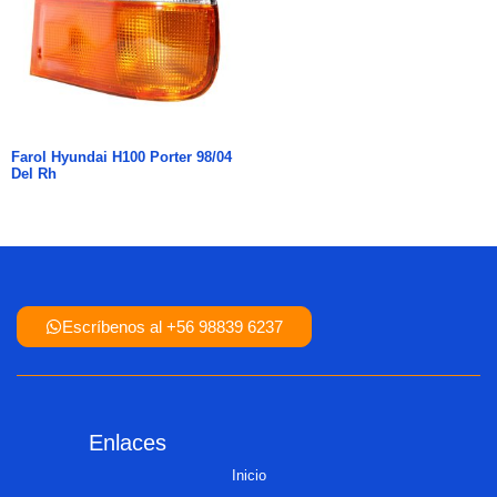
Farol Hyundai H100 Porter 98/04
Del Rh
Escríbenos al +56 98839 6237
Enlaces
Inicio