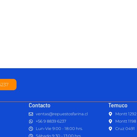
6237
Contacto
Temuco
ventas@repuestosfarina.cl
Montt 1292
+56 9 8839 6237
Montt 1198
Lun-Vie 9:00 - 18:00 hrs.
Cruz 0491
Sábado 9:30 - 13:00 hrs.