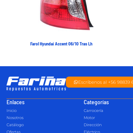
Farol Hyundai Accent 06/10 Tras Lh
Escríbenos al +56 98839 
Enlaces
Categorías
Inicio
Carrocería
Nosotros
Motor
Catálogo
Dirección
Ofertas
Eléctrico