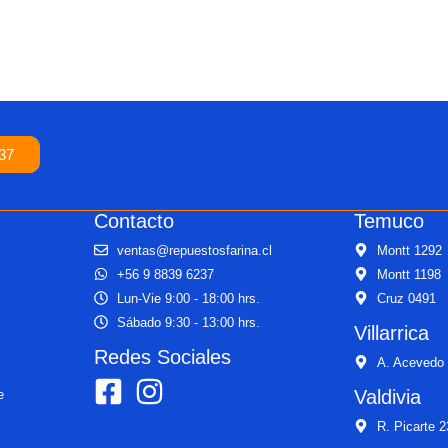
37
Contacto
Temuco
ventas@repuestosfarina.cl
Montt 1292
+56 9 8839 6237
Montt 1198
Lun-Vie 9:00 - 18:00 hrs.
Cruz 0491
Sábado 9:30 - 13:00 hrs.
Villarrica
Redes Sociales
A. Acevedo
Valdivia
e
R. Picarte 