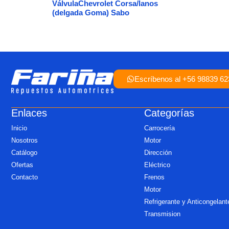
VálvulaChevrolet Corsa/lanos
(delgada Goma) Sabo
Escríbenos al +56 98839 62
Enlaces
Categorías
Inicio
Carrocería
Nosotros
Motor
Catálogo
Dirección
Ofertas
Eléctrico
Contacto
Frenos
Motor
Refrigerante y Anticongelant
Transmision