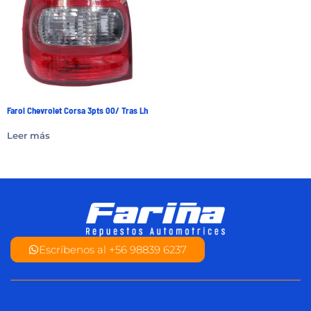
Farol Chevrolet Corsa 3pts 00/ Tras Lh
Leer más
Escríbenos al +56 98839 6237