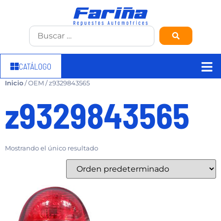
CATÁLOGO
Inicio
/ OEM / z9329843565
z9329843565
Mostrando el único resultado