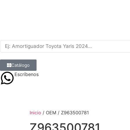
Catálogo
Escríbenos
9 8839 6237
Inicio
/ OEM / Z963500781
Z963500781