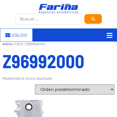
CATÁLOGO
Inicio
/ OEM / Z96992000
Z96992000
Mostrando el único resultado