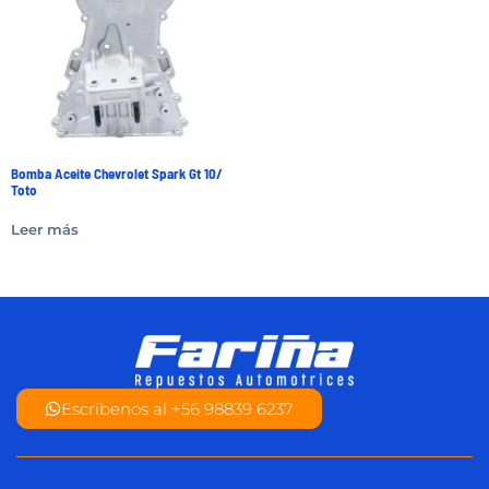
Bomba Aceite Chevrolet Spark Gt 10/
Toto
Leer más
Escríbenos al +56 98839 6237