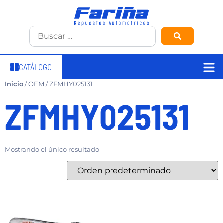
CATÁLOGO
Inicio
/ OEM / ZFMHY025131
ZFMHY025131
Mostrando el único resultado