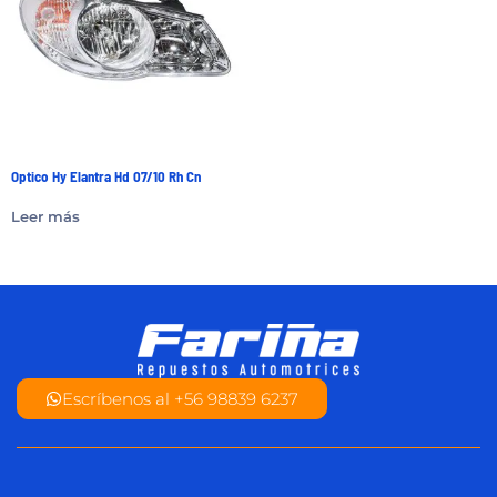
Optico Hy Elantra Hd 07/10 Rh Cn
Leer más
Escríbenos al +56 98839 6237