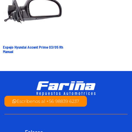
Espejo Hyundai Accent Prime 03/05 Rh
Manual
Escríbenos al +56 98839 6237
Enlaces