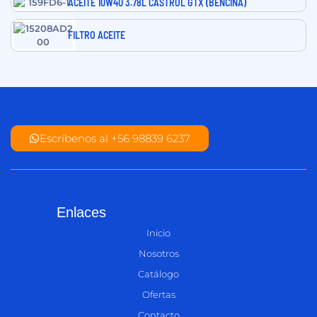
ACEITE 10W40 3.78L CASTROL GTX (BENCINA)
FILTRO ACEITE
Escríbenos al +56 98839 6237
Enlaces
Inicio
Nosotros
Catálogo
Ofertas
Contacto