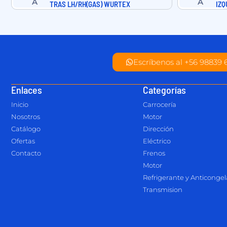
TRAS LH/RH(GAS) WURTEX
IZQ
Escríbenos al +56 98839 
Enlaces
Categorías
Inicio
Carrocería
Nosotros
Motor
Catálogo
Dirección
Ofertas
Eléctrico
Contacto
Frenos
Motor
Refrigerante y Anticonge
Transmision