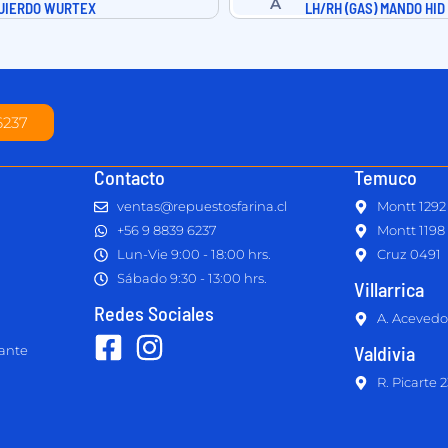
UIERDO WURTEX
LH/RH (GAS) MANDO HID
6237
Contacto
Temuco
ventas@repuestosfarina.cl
Montt 1292
+56 9 8839 6237
Montt 1198
Lun-Vie 9:00 - 18:00 hrs.
Cruz 0491
Sábado 9:30 - 13:00 hrs.
Villarrica
Redes Sociales
A. Acevedo
Valdivia
lante
R. Picarte 