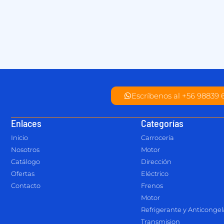
Escríbenos al +56 98839 
Enlaces
Categorías
Inicio
Carrocería
Nosotros
Motor
Catálogo
Dirección
Ofertas
Eléctrico
Contacto
Frenos
Motor
Refrigerante y Anticonge
Transmision