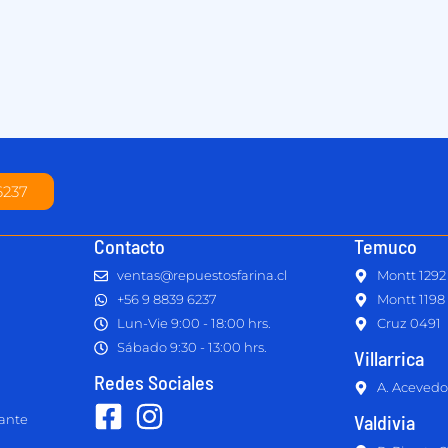
6237
Contacto
Temuco
ventas@repuestosfarina.cl
Montt 1292
+56 9 8839 6237
Montt 1198
Lun-Vie 9:00 - 18:00 hrs.
Cruz 0491
Sábado 9:30 - 13:00 hrs.
Villarrica
Redes Sociales
A. Acevedo
Valdivia
lante