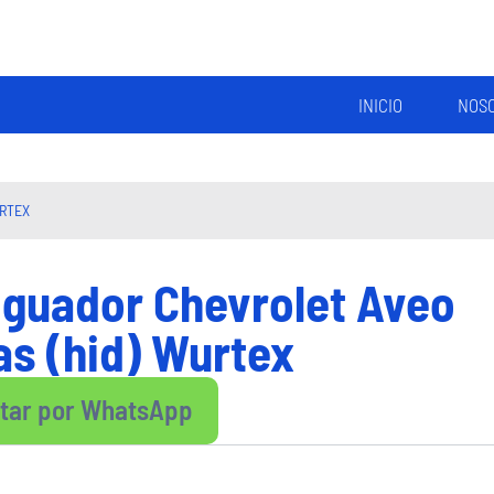
INICIO
NOS
URTEX
guador Chevrolet Aveo
ras (hid) Wurtex
ltar por WhatsApp