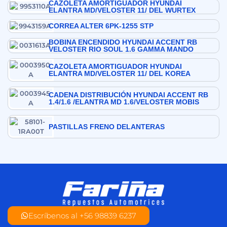
CAZOLETA AMORTIGUADOR HYUNDAI
ELANTRA MD/VELOSTER 11/ DEL WURTEX
CORREA ALTER 6PK-1255 STP
BOBINA ENCENDIDO HYUNDAI ACCENT RB
VELOSTER RIO SOUL 1.6 GAMMA MANDO
CAZOLETA AMORTIGUADOR HYUNDAI
ELANTRA MD/VELOSTER 11/ DEL KOREA
CADENA DISTRIBUCIÓN HYUNDAI ACCENT RB
1.4/1.6 /ELANTRA MD 1.6/VELOSTER MOBIS
PASTILLAS FRENO DELANTERAS
Escríbenos al +56 98839 6237