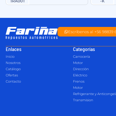
Escríbenos al +56 98839 
Enlaces
Categorías
Inicio
Carrocería
Nosotros
Motor
Catálogo
Dirección
Ofertas
Eléctrico
Contacto
Frenos
Motor
Refrigerante y Anticonge
Transmision