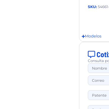
SKU:
54661
Modelos
Coti
Consulta po