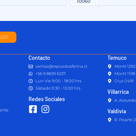
6237
Contacto
Temuco
ventas@repuestosfarina.cl
Montt 1292
+56 9 8839 6237
Montt 1198
Lun-Vie 9:00 - 18:00 hrs.
Cruz 0491
Sábado 9:30 - 13:00 hrs.
Villarrica
Redes Sociales
A. Acevedo
Valdivia
lante
R. Picarte 