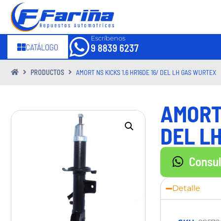
Escríbenos
CATÁLOGO
9 8839 6237
PRODUCTOS
AMORT NS KICKS 1.6 HR16DE 16/ DEL LH GAS WURTEX
AMORT 
DEL L
Consu
Detalle