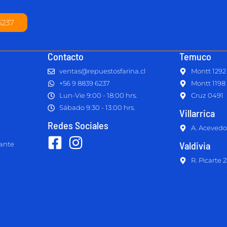
6237
Contacto
Temuco
ventas@repuestosfarina.cl
Montt 1292
+56 9 8839 6237
Montt 1198
Lun-Vie 9:00 - 18:00 hrs.
Cruz 0491
Sábado 9:30 - 13:00 hrs.
Villarrica
Redes Sociales
A. Acevedo
Valdivia
lante
R. Picarte 