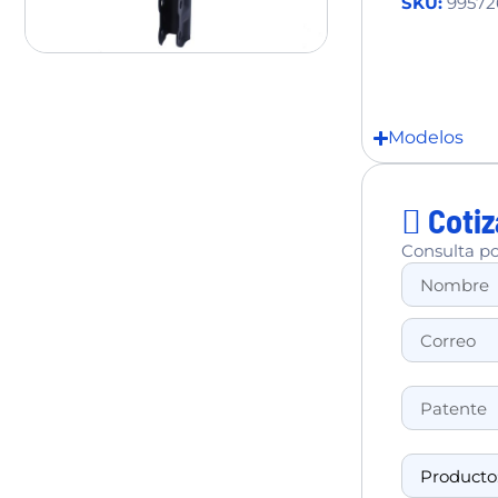
SKU:
99572
Modelos
Cotiz
Consulta po