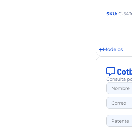
SKU:
C-543
Modelos
Coti
Consulta po