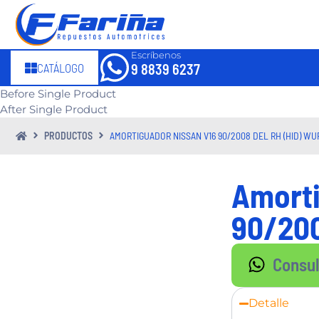
Escríbenos
CATÁLOGO
9 8839 6237
Before Single Product
After Single Product
PRODUCTOS
AMORTIGUADOR NISSAN V16 90/2008 DEL RH (HID) WU
Amorti
90/200
Consu
Detalle