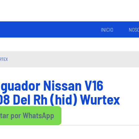
INICIO
NOS
RTEX
guador Nissan V16
8 Del Rh (hid) Wurtex
ltar por WhatsApp