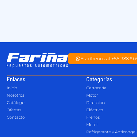
Escríbenos al +56 98839 
Enlaces
Categorías
Inicio
Carrocería
Nosotros
Motor
Catálogo
Dirección
Ofertas
Eléctrico
Contacto
Frenos
Motor
Refrigerante y Anticonge