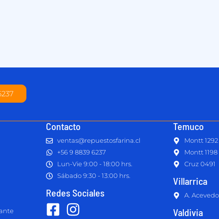
6237
Contacto
Temuco
ventas@repuestosfarina.cl
Montt 1292
+56 9 8839 6237
Montt 1198
Lun-Vie 9:00 - 18:00 hrs.
Cruz 0491
Sábado 9:30 - 13:00 hrs.
Villarrica
Redes Sociales
A. Acevedo
Valdivia
lante