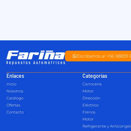
Escríbenos al +56 98839 
Enlaces
Categorías
Inicio
Carrocería
Nosotros
Motor
Catálogo
Dirección
Ofertas
Eléctrico
Contacto
Frenos
Motor
Refrigerante y Anticonge