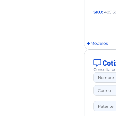
SKU:
40513
Modelos
Coti
Consulta po