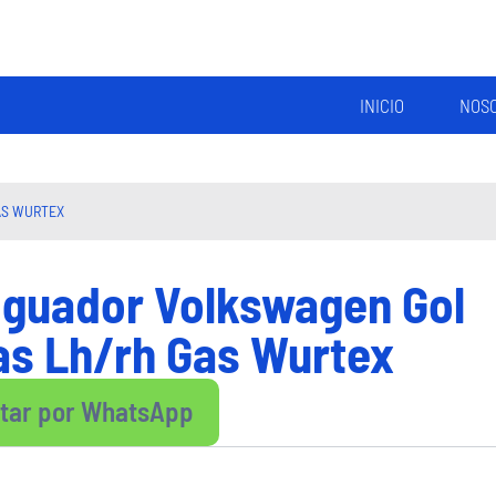
INICIO
NOS
AS WURTEX
guador Volkswagen Gol
as Lh/rh Gas Wurtex
ltar por WhatsApp