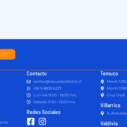
6237
Contacto
Temuco
ventas@repuestosfarina.cl
Montt 1292
+56 9 8839 6237
Montt 1198
Lun-Vie 9:00 - 18:00 hrs.
Cruz 0491
Sábado 9:30 - 13:00 hrs.
Villarrica
Redes Sociales
A. Acevedo
Valdivia
lante