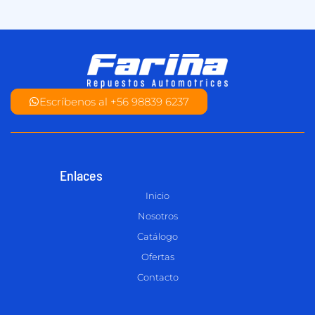
Escríbenos al +56 98839 6237
Enlaces
Inicio
Nosotros
Catálogo
Ofertas
Contacto