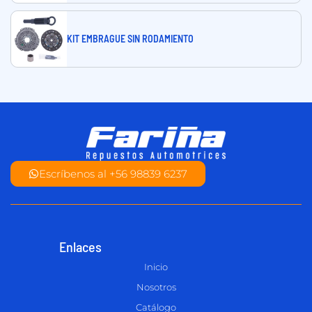
KIT EMBRAGUE SIN RODAMIENTO
Escríbenos al +56 98839 6237
Enlaces
Inicio
Nosotros
Catálogo