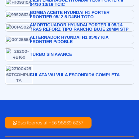
CILIN EMBRAGUE HYUNDAI H100 PORTER II
04/10 13/16 TCIC
BOMBA ACEITE HYUNDAI H1 PORTER
FRONTIER 05/ 2.5 D4BH TOTO
AMORTIGUADOR HYUNDAI PORTER II 05/14
TRAS REFORZ TIPO RANCHO BUJE 20MM STP
ALTERNADOR HYUNDAI H1 05/07 KIA
FRONTIER P/DOBLE
TURBO SIN AVANCE
CULATA VALVULA ESCONDIDA COMPLETA
Escríbenos al +56 98839 6237