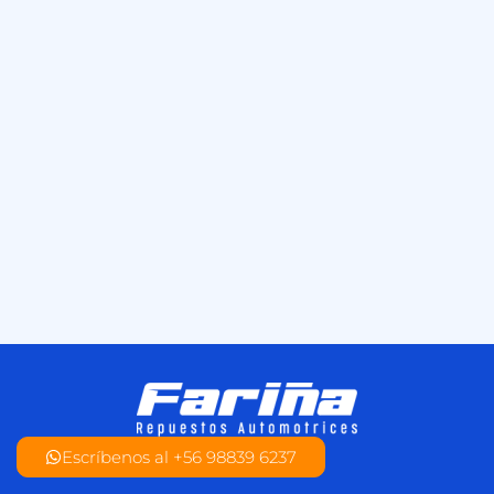
Escríbenos al +56 98839 6237