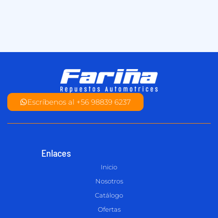
Escríbenos al +56 98839 6237
Enlaces
Inicio
Nosotros
Catálogo
Ofertas