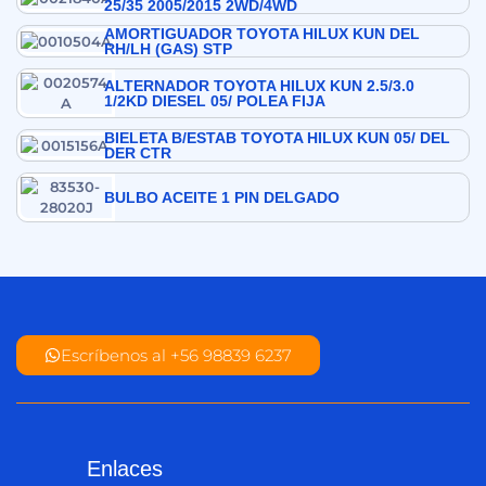
25/35 2005/2015 2WD/4WD
AMORTIGUADOR TOYOTA HILUX KUN DEL
RH/LH (GAS) STP
ALTERNADOR TOYOTA HILUX KUN 2.5/3.0
1/2KD DIESEL 05/ POLEA FIJA
BIELETA B/ESTAB TOYOTA HILUX KUN 05/ DEL
DER CTR
BULBO ACEITE 1 PIN DELGADO
Escríbenos al +56 98839 6237
Enlaces