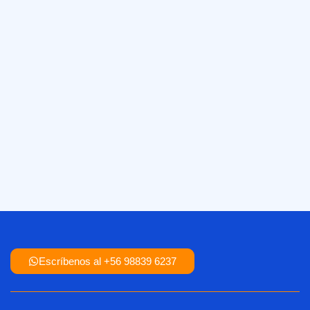
Escríbenos al +56 98839 6237