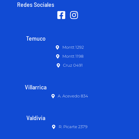
Redes Sociales
Temuco
Montt 1292
Montt 1198
Cruz 0491
Villarrica
A. Acevedo 834
Valdivia
R. Picarte 2379