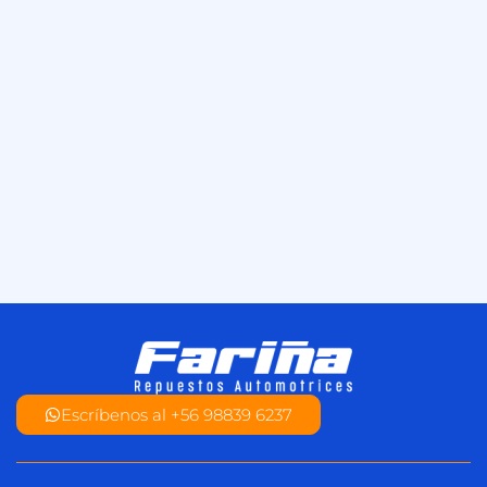
Escríbenos al +56 98839 6237