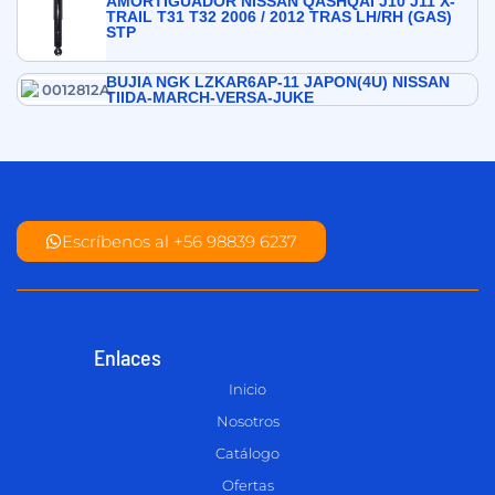
AMORTIGUADOR NISSAN QASHQAI J10 J11 X-
TRAIL T31 T32 2006 / 2012 TRAS LH/RH (GAS)
STP
BUJIA NGK LZKAR6AP-11 JAPON(4U) NISSAN
TIIDA-MARCH-VERSA-JUKE
Escríbenos al +56 98839 6237
Enlaces
Inicio
Nosotros
Catálogo
Ofertas