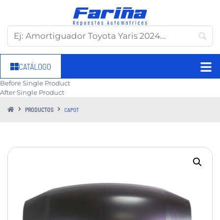
CATÁLOGO
Before Single Product
After Single Product
PRODUCTOS
CAPOT