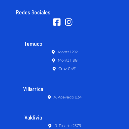
Redes Sociales
Temuco
Montt 1292
Montt 1198
Cruz 0491
Villarrica
A. Acevedo 834
Valdivia
R. Picarte 2379