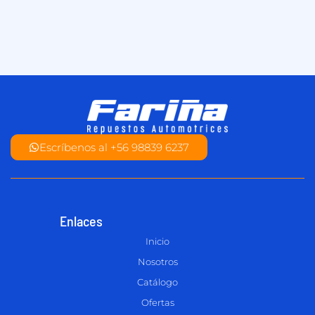
Escríbenos al +56 98839 6237
Enlaces
Inicio
Nosotros
Catálogo
Ofertas