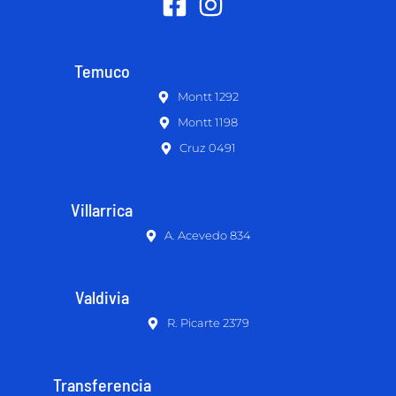
Temuco
Montt 1292
Montt 1198
Cruz 0491
Villarrica
A. Acevedo 834
Valdivia
R. Picarte 2379
Transferencia