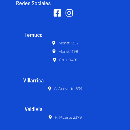
Redes Sociales
Temuco
Montt 1292
Montt 1198
Cruz 0491
Villarrica
A. Acevedo 834
Valdivia
R. Picarte 2379