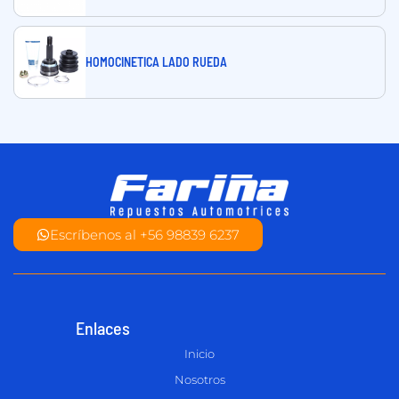
HOMOCINETICA LADO RUEDA
Escríbenos al +56 98839 6237
Enlaces
Inicio
Nosotros