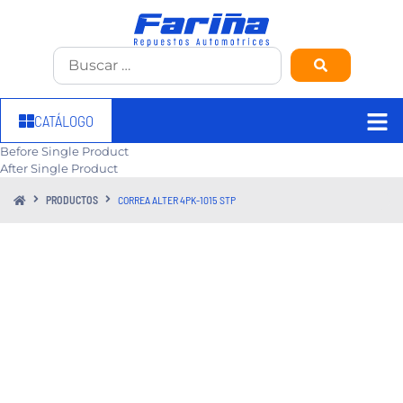
CATÁLOGO
Before Single Product
After Single Product
PRODUCTOS
CORREA ALTER 4PK-1015 STP