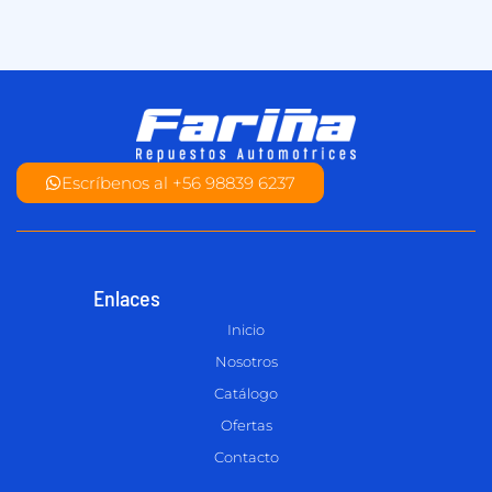
Escríbenos al +56 98839 6237
Enlaces
Inicio
Nosotros
Catálogo
Ofertas
Contacto